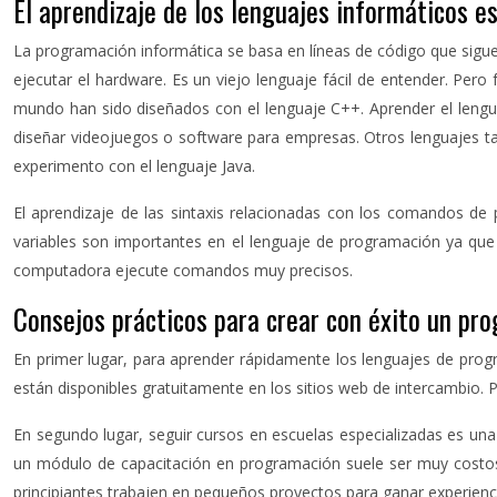
El aprendizaje de los lenguajes informáticos es
La programación informática se basa en líneas de código que siguen
ejecutar el hardware. Es un viejo lenguaje fácil de entender. Per
mundo han sido diseñados con el lenguaje C++. Aprender el lengu
diseñar videojuegos o software para empresas. Otros lenguajes ta
experimento con el lenguaje Java.
El aprendizaje de las sintaxis relacionadas con los comandos d
variables son importantes en el lenguaje de programación ya que 
computadora ejecute comandos muy precisos.
Consejos prácticos para crear con éxito un pr
En primer lugar, para aprender rápidamente los lenguajes de progr
están disponibles gratuitamente en los sitios web de intercambio. P
En segundo lugar, seguir cursos en escuelas especializadas es una
un módulo de capacitación en programación suele ser muy costoso.
principiantes trabajen en pequeños proyectos para ganar experienc