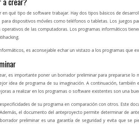
 a crear?
n qué tipo de software trabajar. Hay dos tipos básicos de desarroll
 para dispositivos móviles como teléfonos o tabletas. Los juegos para
s operativos de las computadoras. Los programas informáticos tienen,
tihacking.
nformáticos, es aconsejable echar un vistazo a los programas que exi
iminar
r, es importante poner un borrador preliminar para prepararse lo me
ejor idea de programa de su imaginación. A continuación, también 
 mejoras a realizar en los programas o software existentes son una bu
 o especificidades de su programa en comparación con otros. Este do
l. Además, el documento del anteproyecto permite determinar de antem
borrador preliminar es una garantía de seguridad y evita que se p