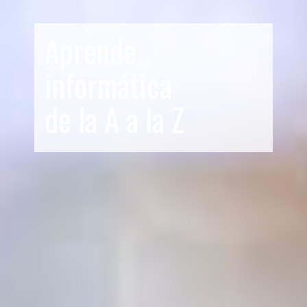
Aprende
informática
de la A a la Z